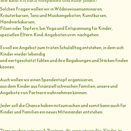
Wie kann ich mich entspannen und Ruhe finden?
Solchen Fragen wollen wir in Wildniswissenseminaren,
Kräuterkursen, Tanz und Musikangeboten, Kunstkursen,
Handwerkskursen,
Filzen oder Töpfern, bei Yoga und Entspannung für Kinder,
speziellen Eltern-Kind-Angeboten uvm. nachgehen.
Es soll ein Angebot zum tristen Schulalltag entstehen, in dem sich
Kinder wieder lebendig
und wertgeschätzt fühlen und ihre Begabungen und Stärken finden
können.
Auch wollen wir einen Spendentopf organisieren,
aus dem Kinder aus finanziell schwachen Familien, unsere und
Angebote von Partnern wahrnehmen können.
Jeder soll die Chance haben mitzumachen und somit kann auch für
Kinder und Familien ein neues Miteinander entstehen.
Dazu suchen wir noch Partner, die gern etwas für Kinder in