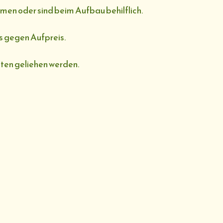
ammen oder sind beim Aufbau behilflich.
es gegen Aufpreis.
iten geliehen werden.