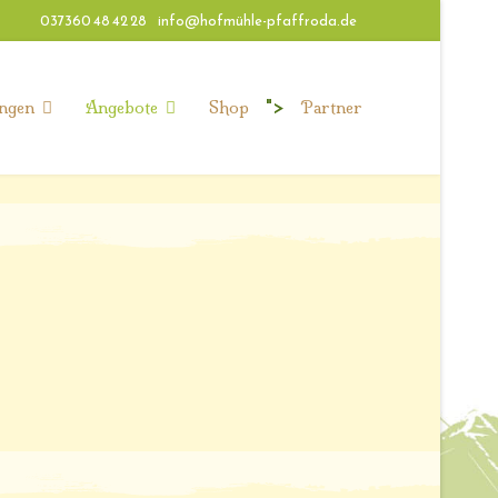
037360 48 42 28
info@hofmühle-pfaffroda.de
">
ngen
Angebote
Shop
Partner