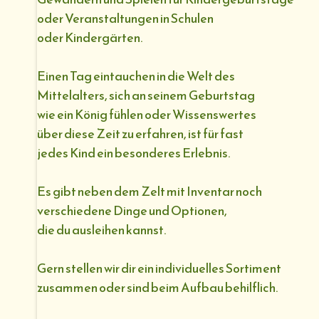
oder Veranstaltungen in Schulen
oder Kindergärten.
Einen Tag eintauchen in die Welt des
Mittelalters, sich an seinem Geburtstag
wie ein König fühlen oder Wissenswertes
über diese Zeit zu erfahren, ist für fast
jedes Kind ein besonderes Erlebnis.
Es gibt neben dem Zelt mit Inventar noch
verschiedene Dinge und Optionen,
die du ausleihen kannst.
Gern stellen wir dir ein individuelles Sortiment
zusammen oder sind beim Aufbau behilflich.