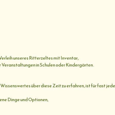
Verleih unseres Ritterzeltes mit Inventar,
 Veranstaltungen in Schulen oder Kindergärten.
Wissenswertes über diese Zeit zu erfahren, ist für fast jed
dene Dinge und Optionen,