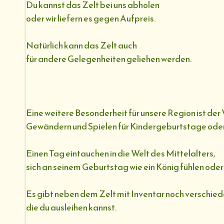
Du kannst das Zelt bei uns abholen
oder wir liefern es gegen Aufpreis.
Natürlich kann das Zelt auch
für andere Gelegenheiten geliehen werden.
Eine weitere Besonderheit für unsere Region ist der 
Gewändern und Spielen für Kindergeburtstage oder
Einen Tag eintauchen in die Welt des Mittelalters,
sich an seinem Geburtstag wie ein König fühlen oder 
Es gibt neben dem Zelt mit Inventar noch verschie
die du ausleihen kannst.