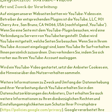
Art und Zweck der Verarbeitung:
Auf einigen unserer Webseiten betten wir YouTube-Videos ein.
Betreiber der entsprechenden Plugins ist die YouTube, LLC, 901
Cherry Ave., San Bruno, CA 94066, USA (nachfolgend „YouTube“).
Wenn Sie eine Seite mit dem YouTube-Plugin besuchen, wird eine
Verbindung zu Servern von YouTube hergestellt. Dabei wird
YouTube mitgeteilt, welche Seiten Sie besuchen. Wenn Sie in Ihrem
YouTube-Account eingeloggt sind, kann YouTube Ihr Surfverhalten
Ihnen persönlich zuzuordnen. Dies verhindern Sie, indem Sie sich
vorher aus Ihrem YouTube-Account ausloggen.
Wird ein YouTube-Video gestartet, setzt der Anbieter Cookies ein,
die Hinweise über das Nutzerverhalten sammeln.
Weitere Informationen zu Zweck und Umfang der Datenerhebung
und ihrer Verarbeitung durch YouTube erhalten Sie in den
Datenschutzerklärungen des Anbieters, Dort erhalten Sie auch
weitere Informationen zu Ihren diesbezüglichen Rechten und
Einstellungsmöglichkeiten zum Schutze Ihrer Privatsphäre
(
https://policies.google.com/privacy
). Google verarbeitet Ihre