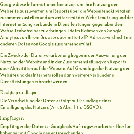
Google diese Informationen benutzen, um Ihre Nutzung der
Webseite auszuwerten, um Reports über die Webseitenaktivitäten
zusammenzustellen und um weitere mit der Websitenutzung und der
Internetnutzung verbundene Dienstleistungen gegenüber dem
Webseitenbetreiber zu erbringen. Die im Rahmen von Google
Analytics von Ihrem Browser übermittelte IP-Adresse wird nicht mit
anderen Daten von Google zusammengeführt.
Die Zwecke der Datenverarbeitung liegen in der Auswertung der
Nutzung der Website und in der Zusammenstellung von Reports
über Aktivitäten auf der Website. Auf Grundlage der Nutzung der
Website und des Internets sollen dann weitere verbundene
Dienstleistungen erbracht werden.
Rechtsgrundlage:
Die Verarbeitung der Daten erfolgt auf Grundlage einer
Einwilligung des Nutzers (Art. 6 Abs. 1 lit. a DSGVO).
Empfänger:
Empfänger der Daten ist Google als Auftragsverarbeiter. Hierfür
haben wir mit Google den entsprechenden