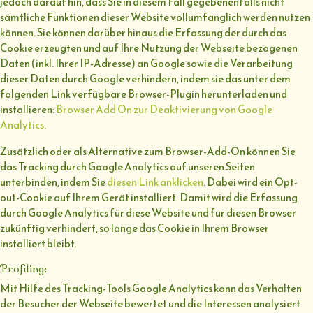
jedoch darauf hin, dass Sie in diesem Fall gegebenenfalls nicht
sämtliche Funktionen dieser Website vollumfänglich werden nutzen
können. Sie können darüber hinaus die Erfassung der durch das
Cookie erzeugten und auf Ihre Nutzung der Webseite bezogenen
Daten (inkl. Ihrer IP-Adresse) an Google sowie die Verarbeitung
dieser Daten durch Google verhindern, indem sie das unter dem
folgenden Link verfügbare Browser-Plugin herunterladen und
installieren:
Browser Add On zur Deaktivierung von Google
Analytics
.
Zusätzlich oder als Alternative zum Browser-Add-On können Sie
das Tracking durch Google Analytics auf unseren Seiten
unterbinden, indem Sie
diesen Link anklicken
. Dabei wird ein Opt-
out-Cookie auf Ihrem Gerät installiert. Damit wird die Erfassung
durch Google Analytics für diese Website und für diesen Browser
zukünftig verhindert, so lange das Cookie in Ihrem Browser
installiert bleibt.
Profiling:
Mit Hilfe des Tracking-Tools Google Analytics kann das Verhalten
der Besucher der Webseite bewertet und die Interessen analysiert