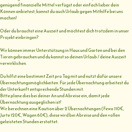
genügend finanzielle Mittel verfügst oder einfach lieber dein
Können anbietest, kannst du auch Urlaub gegen Mithilfe bei uns
machen!
Oder du brauchst eine Auszeit und möchtest dich trotzdem in unser
Projekt einbringen?
Wir können immer Unterstützung in Haus und Garten und bei den
Tieren gebrauchen und du kannst so deinen Urlaub / deine Auszeit
verwirklichen.
Du hilfst eine bestimmt Zeit pro Tag mit und nutzt dafür unsere
Übernachtungsmöglichkeiten. Für jede Übernachtung arbeitest du
der Unterkunft entsprechende Stunden mit.
Bitte plane dies bei deiner An und Abreise ein, damit jede
Übernachtung ausgeglichen ist!
Wir berechnen eine Kaution über 2 Übernachtungen (Fewo 110€,
Jurte 120€, Wagen 60€), diese wird bei Abreise und den vollen
geleisteten Stunden erstattet.