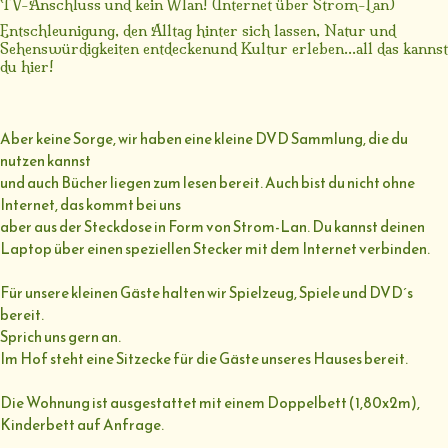
TV-Anschluss und kein Wlan! (Internet über Strom-Lan)
Entschleunigung, den Alltag hinter sich lassen, Natur und
Sehenswürdigkeiten entdeckenund Kultur erleben...all das kannst
du hier!
Aber keine Sorge, wir haben eine kleine DVD Sammlung, die du
nutzen kannst
und auch Bücher liegen zum lesen bereit. Auch bist du nicht ohne
Internet, das kommt bei uns
aber aus der Steckdose in Form von Strom-Lan. Du kannst deinen
Laptop über einen speziellen Stecker mit dem Internet verbinden.
Für unsere kleinen Gäste halten wir Spielzeug, Spiele und DVD´s
bereit.
Sprich uns gern an.
Im Hof steht eine Sitzecke für die Gäste unseres Hauses bereit.
Die Wohnung ist ausgestattet mit einem Doppelbett (1,80x2m),
Kinderbett auf Anfrage.