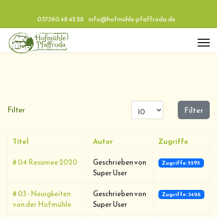
037360 48 42 28
info@hofmühle-pfaffroda.de
Anzeige #
Filter
Filter
Titel
Autor
Zugriffe
# 04 Resümee 2020
Geschrieben von
Zugriffe: 5595
Super User
# 03 - Neuigkeiten
Geschrieben von
Zugriffe: 3426
von der Hofmühle
Super User