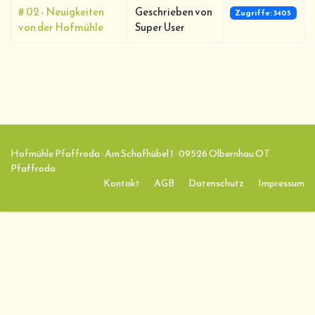
# 02 - Neuigkeiten
Geschrieben von
Zugriffe: 3405
von der Hofmühle
Super User
Hofmühle Pfaffroda · Am Schafhübel 1 · 09526 Olbernhau OT
Pfaffroda
Kontakt
AGB
Datenschutz
Impressum